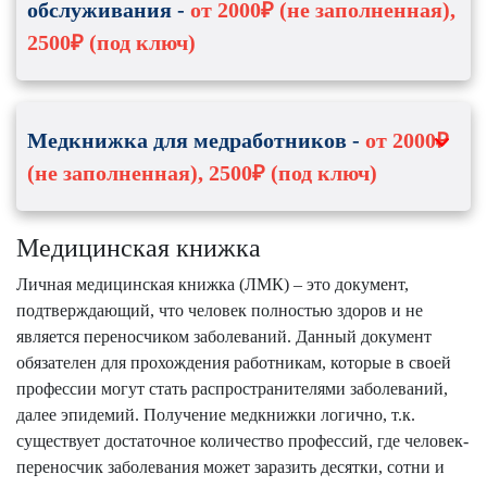
обслуживания -
от 2000₽ (не заполненная),
Изготовление напитков
Для кладовщика
Кондитерские
2500₽ (под ключ)
Для грузчика
Водоподготовка
Для товароведа
и др.
и др.
Кому:
Для парикмахера
Куда:
В транспортные компании
Для работников спортивных центров
Медкнижка для медработников -
от 2000₽
Для работы на складе
Для администраторов
(не заполненная), 2500₽ (под ключ)
Для работы в доставке товаров
Для массажистов
Для дальних перевозок
Для работников саун/бань
и др.
Для работников бассейнов
Кому:
Для врача-стоматолога
Медицинская книжка
Для вахтеров
Для ассистента стоматолога
и др.
Личная медицинская книжка (ЛМК) – это документ,
Справка форма 73
подтверждающий, что человек полностью здоров и не
Справка 086/у спортивная
Куда:
В салоны красоты
Для анестезиолога
В сауны/бани
является переносчиком заболеваний. Данный документ
Для акушер-гинекологов
В бассейны
обязателен для прохождения работникам, которые в своей
Для хирургов
В фитнесс-центры
профессии могут стать распространителями заболеваний,
Для медсестры
В спортивные секции
далее эпидемий. Получение медкнижки логично, т.к.
и др.
В СПА-центры
существует достаточное количество профессий, где человек-
В барбер-шопы
Куда:
В больницы
переносчик заболевания может заразить десятки, сотни и
и др.