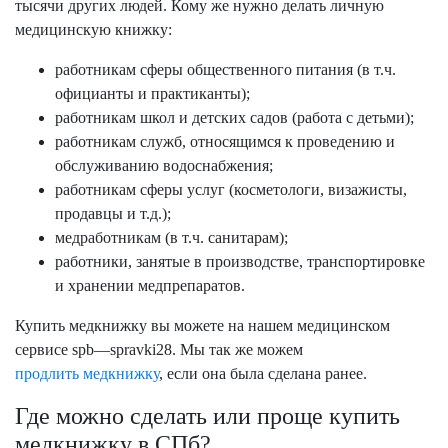
В стоматологию
тысячи других людей. Кому же нужно делать личную
В поликлинику
медицинскую книжку:
В травмпункт
В мед. центр
работникам сферы общественного питания (в т.ч.
и др.
официанты и практиканты);
работникам школ и детских садов (работа с детьми);
работникам служб, относящимся к проведению и
обслуживанию водоснабжения;
работникам сферы услуг (косметологи, визажисты,
продавцы и т.д.);
медработникам (в т.ч. санитарам);
работники, занятые в производстве, транспортировке
и хранении медпрепаратов.
Купить медкнижку вы можете на нашем медицинском
сервисе spb
—
spravki28
.
Мы так же можем
продлить медкнижку
, если она была сделана ранее.
Где можно сделать или проще купить
медкнижку в СПб?