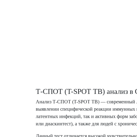
Т-СПОТ (T-SPOT TB) анализ в
Анализ Т-СПОТ (T-SPOT TB) — современный лаб
выявлении специфической реакции иммунных кл
латентных инфекций, так и активных форм заб
или диаскинтест), а также для людей с хронич
Данный тест отличается высокой чувствительно