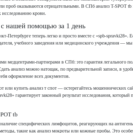
ли проб оказываются отрицательными. В СПб анализ T-SPOT tb
к исследованию крови.
с нашей помощью за 1 день
Петербурге теперь легко и просто вместе с «spb-spravki28». Е
дателя, учебного заведения или медицинского учреждения — мы
и медцентрами-партнерами в СПб: это гарантия легального пол
дать анализ можно натощак, по предварительной записи, в удоб
ебя оформление всех документов.
пот или купить анализ т спот — остерегайтесь мошеннических с
avki28» гарантирует законный результат исследования, который
SPOT tb
а наличие специфических лимфоцитов, реагирующих на антигены
методы, такие как анализ мокроты или кожные пробы. Это особе